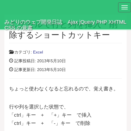
Tog
nav
みどりのウェブ開発日誌 Ajax jQuery PHP XHTML
エクセルで行と列を挿入・削
CSS の覚書
除するショートカットキー
カテゴリ:
Excel
記事投稿日: 2013年5月10日
記事更新日: 2013年5月10日
ちょっと使わなくなると忘れるので、覚え書き。
行や列を選択した状態で、
「ctrl」キー + 「+」キー で挿入
「ctrl」キー + 「-」キー で削除