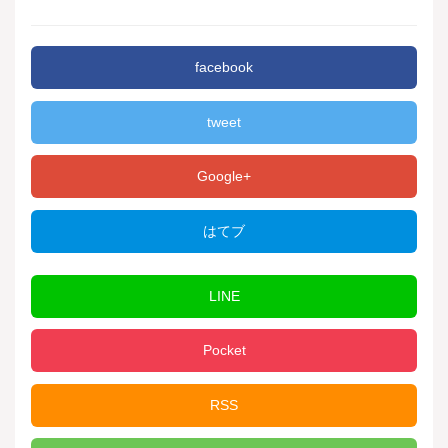
facebook
tweet
Google+
はてブ
LINE
Pocket
RSS